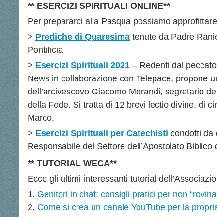
** ESERCIZI SPIRITUALI ONLINE**
Per prepararci alla Pasqua possiamo approfittare 
>
Prediche di Quaresima
tenute da Padre Rani
Pontificia
>
Esercizi Spirituali 2021
– Redenti dal peccato
News in collaborazione con Telepace, propone un 
dell’arcivescovo Giacomo Morandi, segretario de
della Fede. Si tratta di 12 brevi lectio divine, di c
Marco.
>
Esercizi Spirituali per Catechisti
condotti da 
Responsabile del Settore dell’Apostolato Biblico d
** TUTORIAL WECA**
Ecco gli ultimi interessanti tutorial dell’Associaz
Genitori in chat: consigli pratici per non “rovinare
Come si crea un canale YouTube per la propri