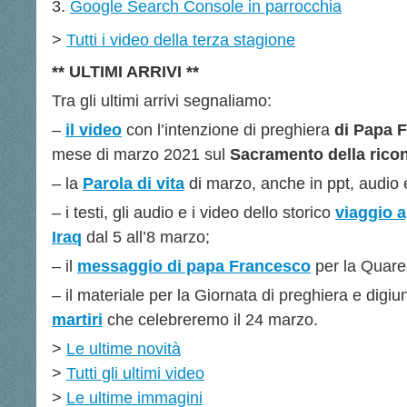
Google Search Console in parrocchia
>
Tutti i video della terza stagione
** ULTIMI ARRIVI **
Tra gli ultimi arrivi segnaliamo:
–
il video
con l’intenzione di preghiera
di Papa 
mese di marzo 2021 sul
Sacramento della ricon
– la
Parola di vita
di marzo, anche in ppt, audio 
– i testi, gli audio e i video dello storico
viaggio a
Iraq
dal 5 all’8 marzo;
– il
messaggio di papa Francesco
per la Quare
– il materiale per la Giornata di preghiera e dig
martiri
che celebreremo il 24 marzo.
>
Le ultime novità
>
Tutti gli ultimi video
>
Le ultime immagini