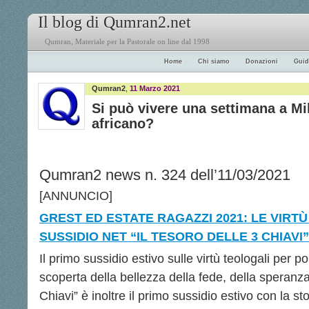
Il blog di Qumran2.net
Qumran, Materiale per la Pastorale on line dal 1998
Home
Chi siamo
Donazioni
Guid
Qumran2
,
11 Marzo 2021
Si può vivere una settimana a M
africano?
Qumran2 news n. 324 dell’11/03/2021
[ANNUNCIO]
GREST ED ESTATE RAGAZZI 2021: LE VIRTÙ
SUSSIDIO NET “IL TESORO DELLE 3 CHIAVI”
Il primo sussidio estivo sulle virtù teologali per po
scoperta della bellezza della fede, della speranza 
Chiavi” è inoltre il primo sussidio estivo con la sto