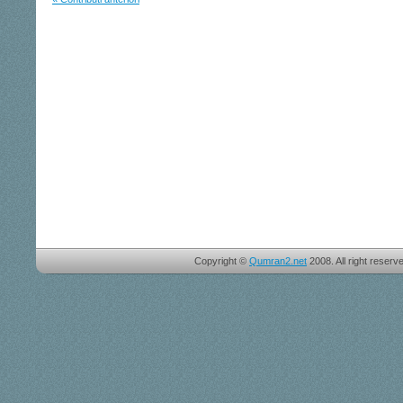
Copyright ©
Qumran2.net
2008. All right reserv