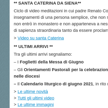
** SANTA CATERINA DA SIENA**
Ciclo di video meditazioni in cui padre Renato Coli
insegnamenti di
una persona semplice, che non s
non entrò in monastero e non apparteneva a ne
di sapienza straordinaria tanto da essere proclam
>
Video su santa Caterina
** ULTIMI ARRIVI **
Tra gli ultimi arrivi segnaliamo:
– I
Foglietti della Messa di Giugno
– Gli
Orientamenti Pastorali per la celebrazio
nelle diocesi
–
Il
Calendario liturgico di giugno 2021
, in ri
>
Le ultime novità
>
Tutti gli ultimi video
>
Le ultime immagini