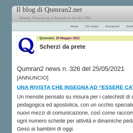
Il blog di Qumran2.net
Qumran, Materiale per la Pastorale on line dal 1998
Home
Chi siamo
Donazioni
Guid
Qumran2
,
25 Maggio 2021
Scherzi da prete
Qumran2 news n. 326 del 25/05/2021
[ANNUNCIO]
UNA RIVISTA CHE INSEGNA AD “ESSERE CA
Un mensile pensato su misura per i catechisti di o
pedagogica ed apostolica, con un occhio speciale 
nuovi mezzi di comunicazione, così come racco
ogni numero schede per attività e dinamiche peda
Gesù ai bambini di oggi.