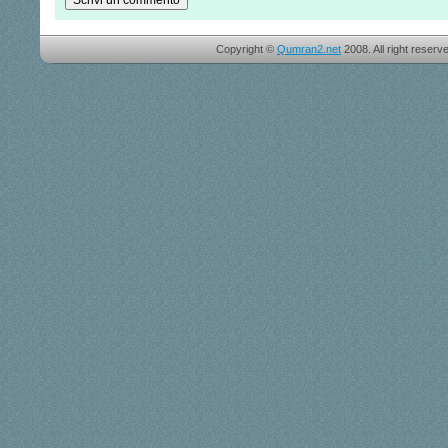
Copyright ©
Qumran2.net
2008. All right reserv