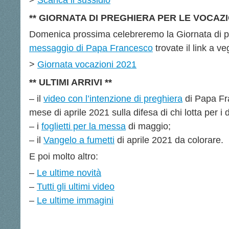
** GIORNATA DI PREGHIERA PER LE VOCAZIO
Domenica prossima celebreremo la Giornata di pre
messaggio di Papa Francesco
trovate il link a ve
>
Giornata vocazioni 2021
** ULTIMI ARRIVI **
– il
video con l’intenzione di preghiera
di Papa Fr
mese di aprile 2021 sulla difesa di chi lotta per i d
– i
foglietti per la messa
di maggio;
– il
Vangelo a fumetti
di aprile 2021 da colorare.
E poi molto altro:
–
Le ultime novità
–
Tutti gli ultimi video
–
Le ultime immagini