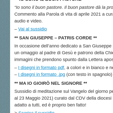
“Io sono il buon pastore. Il buon pastore dà la pro
Commento alla Parola di vita di aprile 2021 a cura
audio e video.
–
Vai al sussidio
**
SAN GIUSEPPE – PATRIS CORDE **
In occasione dell’anno dedicato a San Giuseppe i
un omaggio al padre di Gesù e patrono della Chie
immagini che prendono spunto dalla Lettera apost
–
I disegni
in formato pdf
, a colori e in bianco e n
–
I disegni in formato .jpg
(con testo in spagnolo)
** MA IO GIOIRÒ NEL SIGNORE
**
Sussidio di meditazione sul Vangelo del giorno pe
al 23 Maggio 2021) curato dal CDV della diocesi d
adatto a tutti, ed è proprio ben fatto!
>
Scarica il sussidio