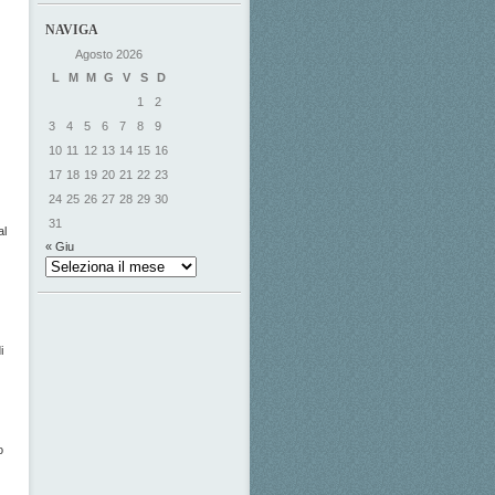
NAVIGA
Agosto 2026
L
M
M
G
V
S
D
1
2
3
4
5
6
7
8
9
10
11
12
13
14
15
16
17
18
19
20
21
22
23
24
25
26
27
28
29
30
31
al
« Giu
i
o