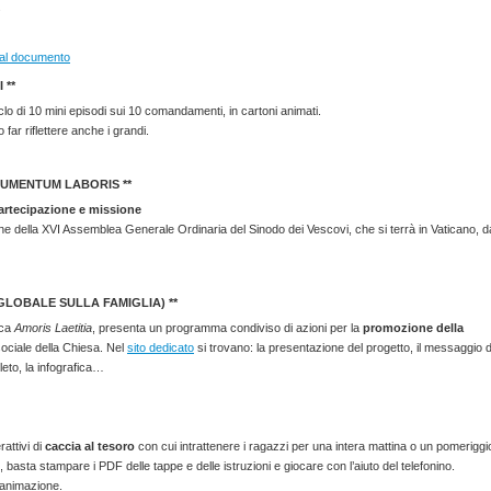
.
o al documento
 **
clo di 10 mini episodi sui 10 comandamenti, in cartoni animati.
far riflettere anche i grandi.
RUMENTUM LABORIS **
artecipazione e missione
ne della XVI Assemblea Generale Ordinaria del Sinodo dei Vescovi, che si terrà in Vaticano, d
GLOBALE SULLA FAMIGLIA) **
ica
Amoris Laetitia
, presenta un programma condiviso di azioni per la
promozione della
sociale della Chiesa. Nel
sito dedicato
si trovano: la presentazione del progetto, il messaggio d
eto, la infografica…
attivi di
caccia al tesoro
con cui intrattenere i ragazzi per una intera mattina o un pomeriggi
 basta stampare i PDF delle tappe e delle istruzioni e giocare con l’aiuto del telefonino.
 animazione.