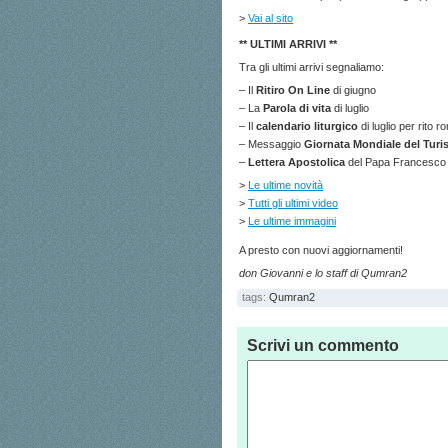
>
Vai al sito
** ULTIMI ARRIVI **
Tra gli ultimi arrivi segnaliamo:
– Il
Ritiro On Line
di giugno
– La
Parola di vita
di luglio
– Il
calendario liturgico
di luglio per rito
– Messaggio
Giornata Mondiale del Tur
–
Lettera Apostolica
del Papa Francesco
>
Le ultime novità
>
Tutti gli ultimi video
>
Le ultime immagini
A presto con nuovi aggiornamenti!
don Giovanni e lo staff di Qumran2
tags:
Qumran2
Scrivi un commento