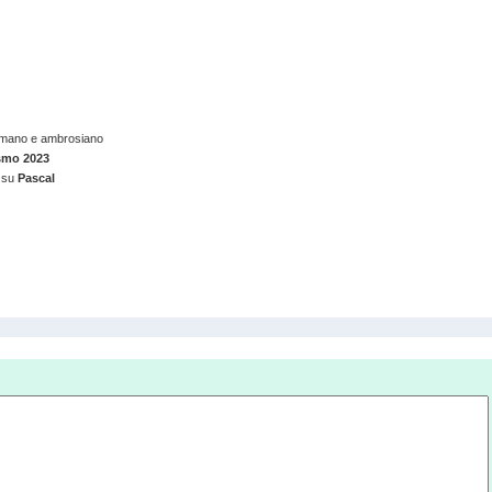
 romano e ambrosiano
ismo 2023
 su
Pascal