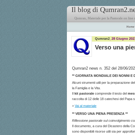
Il blog di Qumran2.n
Qumran, Materiale per la Pastorale on line
Home
Qumran2
,
28 Giugno 202
Verso una pie
Qumran2 news n. 352 del 28/06/20
** GIORNATA MONDIALE DEI NONNI E D
Alcuni strumenti utili per la preparazione del
la Famiglia e la Vita.
Il
kit pastorale
comprende il testo del
mess
raccolta di 12 delle 18 catechesi del Papa su
>
Vai al materiale
** VERSO UNA PIENA PRESENZA **
Riflessione pastorale sul coinvolgimento con
Il documento, a cura del Dicastero della Comu
sono disponibili risorse utili sia per appro