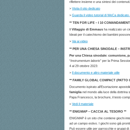
riflettere insieme e una sintesi dei contenuti
>
Visita il sito dedicato
>
Guarda il video tutorial di WeCa dedicat
** TEN FOR LIFE – I 10 COMANDAMENTI
Il
Villaggio di Emmaus
ha realizzato un ci
Ideati per il catechismo dei bambini possono 
>
Vai ai video
** PER UNA CHIESA SINODALE – INST
Per una Chiesa sinodale: comunione, p
“
Instrumentum laboris
” per la Prima Sessio
4 al 29 ottobre 2023:
>
Il documento e altro materiale utile
** FAMILY GLOBAL COMPACT (PATTO 
Documento ispirato all’Esortazione apostol
famiglia
nel mondo alla luce della dottrina 
Papa Francesco, la brochure, il testo compl
>
Vedi il materiale
** ENIGMAP – CACCIA AL TESORO **
ENIGMAP è un sito che contiene giochi inter
ad un campo estivo. I giochi sono già pronti,
Può essere utile per parrocchie e gruppi di