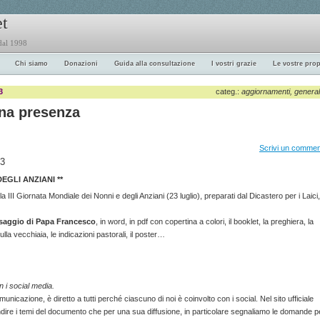
et
 dal 1998
Chi siamo
Donazioni
Guida alla consultazione
I vostri grazie
Le vostre prop
3
categ.:
aggiornamenti
,
genera
na presenza
Scrivi un comme
23
EGLI ANZIANI **
la III Giornata Mondiale dei Nonni e degli Anziani (23 luglio), preparati dal Dicastero per i Laici,
aggio di Papa Francesco
, in word, in pdf con copertina a colori, il booklet, la preghiera, la
lla vecchiaia, le indicazioni pastorali, il poster…
 i social media.
nicazione, è diretto a tutti perché ciascuno di noi è coinvolto con i social. Nel sito ufficiale
fondire i temi del documento che per una sua diffusione, in particolare segnaliamo le domande p