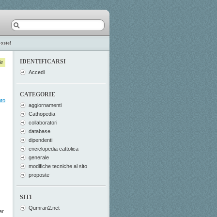
oste!
IDENTIFICARSI
le
Accedi
CATEGORIE
nto
aggiornamenti
Cathopedia
collaboratori
database
dipendenti
enciclopedia cattolica
generale
modifiche tecniche al sito
proposte
SITI
Qumran2.net
er